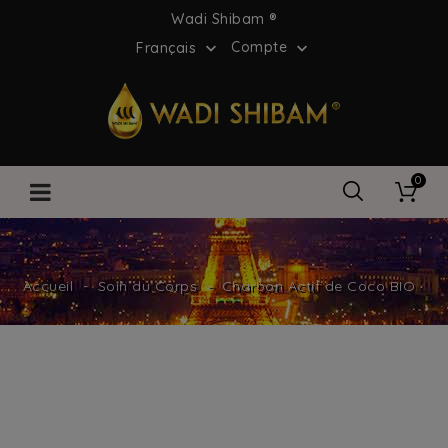
Wadi Shibam ®
Compte
Français


0
Accueil
Soin du Corps
Charbon Actif de Coco BIO