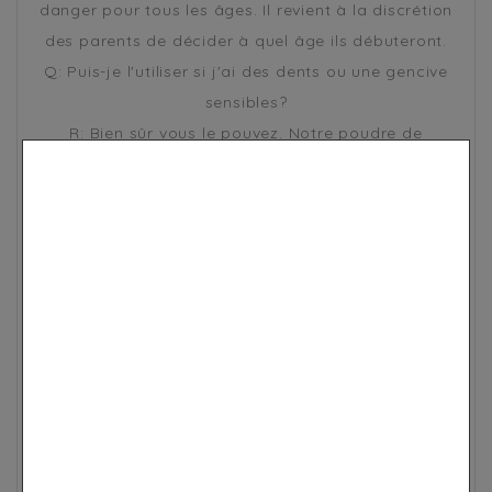
danger pour tous les âges. Il revient à la discrétion
des parents de décider à quel âge ils débuteront.
Q: Puis-je l'utiliser si j'ai des dents ou une gencive
sensibles?
R: Bien sûr vous le pouvez. Notre poudre de
Charbon Actif ne provoque pas d'irritation. Si
malgré cela vous constatez de légers saignements,
privilégiez l'utilisation d'une brosse à dents à poils
doux et une alliance de cette poudre à du
dentifrice. Mettez d'abord du dentifrice sur la
brosse puis un peu de poudre dessus. Une fois cela
fait, vous ne devriez plus rencontrer ce
désagrément mais uniquement des dents blanches,
généralement dès la 3ème utilisation.
Q: Puis-je l'utiliser si je porte un appareil dentaire?
R: La poudre ne blanchira pas en dessous de