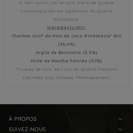
R: Non aucun, car en plus d'être de Qualité
Cosmétique elle est également de Qualité
Alimentaire.
Ingrédients INCI:
Charbon Actif de Noix de Coco d'Indonésie* BIO
(96,4%)
Argile de Bentonite (3,5%)
Huile de Menthe Poivrée (0,1%)
*Coques de Noix de Coco de Qualité Premium
Calcinées puis Activées Thermiquement.
À PROPOS

SUIVEZ-NOUS
