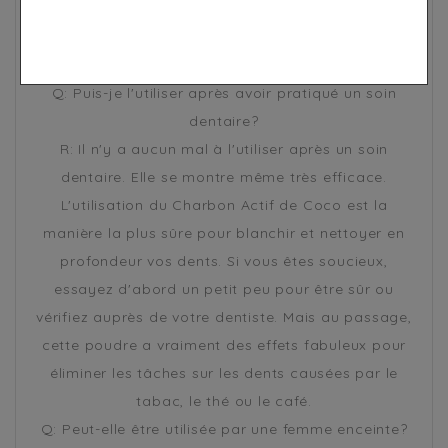
l'appareil dentaire. Patientez plutôt jusqu'à ce qu'il
soit retiré. Vous pourrez ensuite voir de grands
résultats.
Q: Puis-je l'utiliser après avoir pratiqué un soin
dentaire?
R: Il n'y a aucun mal à l'utiliser après un soin
dentaire. Elle se montre même très efficace.
L'utilisation du Charbon Actif de Coco est la
manière la plus sûre pour blanchir et nettoyer en
profondeur vos dents. Si vous êtes soucieux,
essayez d'abord un petit peu pour être sûr ou
vérifiez auprès de votre dentiste. Mais au passage,
cette poudre a vraiment des effets fabuleux pour
éliminer les tâches sur les dents causées par le
tabac, le thé ou le café.
Q: Peut-elle être utilisée par une femme enceinte?