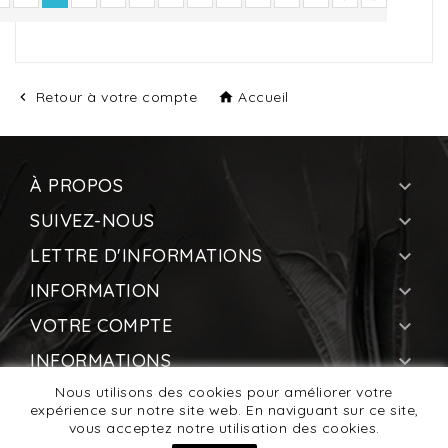
Retour à votre compte
Accueil


À PROPOS

SUIVEZ-NOUS

LETTRE D'INFORMATIONS

INFORMATION

VOTRE COMPTE

INFORMATIONS

Nous utilisons des cookies pour améliorer votre
expérience sur notre site web. En naviguant sur ce site,
vous acceptez notre utilisation des cookies.