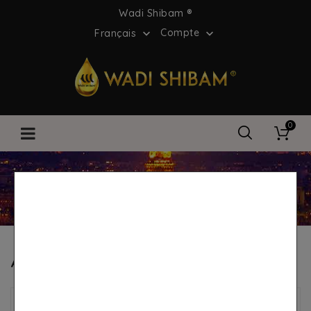
Wadi Shibam ®
Compte
Français


0
Page d'accueil
Avis des clients
Avis des clients