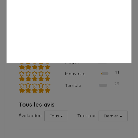
Nombre total d'avis
Note moyenne
2889
4.8
2530
Excellent
★★★★★
262
Bien
★★★★☆
63
Moyen
★★★☆☆
11
Mauvaise
★★☆☆☆
23
Terrible
★☆☆☆☆
Tous les avis
Évaluation
Trier par
Tous
Dernier