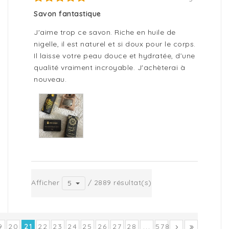
Savon fantastique
J'aime trop ce savon. Riche en huile de
nigelle, il est naturel et si doux pour le corps.
Il laisse votre peau douce et hydratée, d’une
qualité vraiment incroyable. J'achèterai à
nouveau.
Afficher
/ 2889 résultat(s)
5
9
20
21
22
23
24
25
26
27
28
...
578