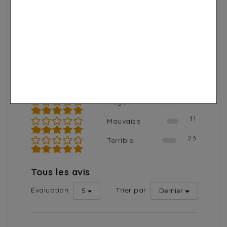
Nombre total d'avis
Note moyenne
2889
4.8
2530
Excellent
★★★★★
262
Bien
★★★★☆
63
Moyen
★★★☆☆
11
Mauvaise
★★☆☆☆
23
Terrible
★☆☆☆☆
Tous les avis
Évaluation
Trier par
5
Dernier