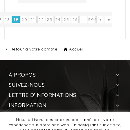
7
18
19
20
21
22
23
24
25
26
...
506
Retour à votre compte
Accueil


À PROPOS

SUIVEZ-NOUS

LETTRE D'INFORMATIONS

INFORMATION

VOTRE COMPTE

Nous utilisons des cookies pour améliorer votre
expérience sur notre site web. En naviguant sur ce site,
INFORMATIONS
