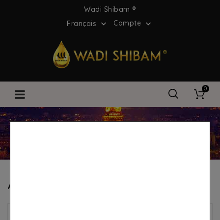
Wadi Shibam ®
Compte
Français


0
Page d'accueil
Avis des clients
Avis des clients